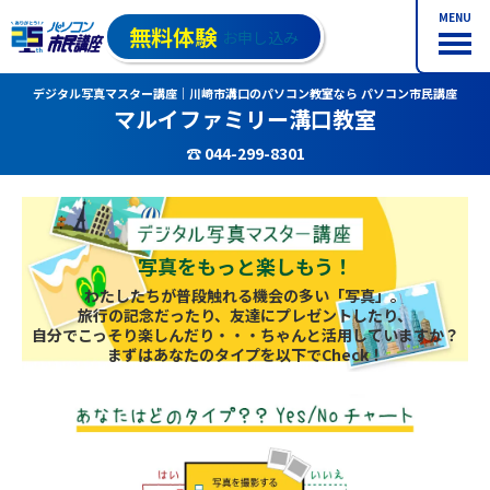
MENU
無料体験
お申し込み
デジタル写真マスター講座｜川崎市溝口のパソコン教室なら パソコン市民講座
マルイファミリー溝口教室
☎ 044-299-8301
写真をもっと楽しもう！
わたしたちが普段触れる機会の多い「写真」。
旅行の記念だったり、友達にプレゼントしたり、
自分でこっそり楽しんだり・・・ちゃんと活用していますか？
まずはあなたのタイプを以下でCheck！