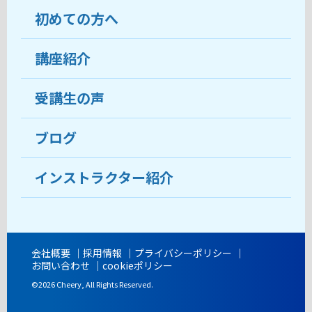
初めての方へ
教室について
受講生の声
講座紹介
ココがおすすめ
おすすめ・人気の講座
料金
受講生の声
目的から講座を探す
受講までの流れ
ブログ
教室ブログ
よくあるご質問
インストラクター紹介
講師紹介
アクセス
会社概要
採用情報
プライバシーポリシー
お問い合わせ
cookieポリシー
開講時間
©2026 Cheery, All Rights Reserved.