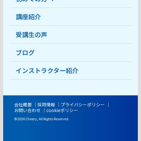
受講生の声
講座紹介
ココがおすすめ
おすすめ・人気の講座
料金
受講生の声
目的から講座を探す
受講までの流れ
ブログ
教室ブログ
よくあるご質問
インストラクター紹介
講師紹介
アクセス
会社概要
採用情報
プライバシーポリシー
お問い合わせ
cookieポリシー
開講時間
©2026 Cheery, All Rights Reserved.