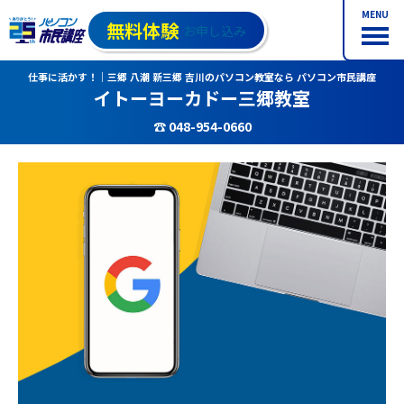
MENU
無料体験
お申し込み
仕事に活かす！｜三郷 八潮 新三郷 吉川のパソコン教室なら パソコン市民講座
イトーヨーカドー三郷教室
☎ 048-954-0660