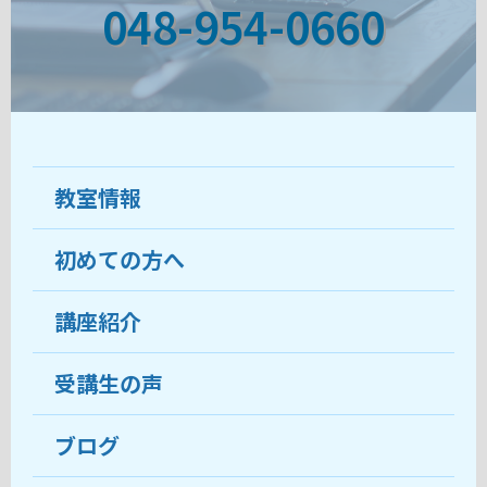
048-954-0660
教室情報
初めての方へ
教室について
受講生の声
講座紹介
ココがおすすめ
おすすめ・人気の講座
料金
受講生の声
目的から講座を探す
受講までの流れ
ブログ