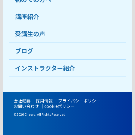
受講生の声
講座紹介
ココがおすすめ
おすすめ・人気の講座
料金
受講生の声
目的から講座を探す
受講までの流れ
ブログ
教室ブログ
よくあるご質問
インストラクター紹介
講師紹介
アクセス
会社概要
採用情報
プライバシーポリシー
お問い合わせ
cookieポリシー
開講時間
©2026 Cheery, All Rights Reserved.