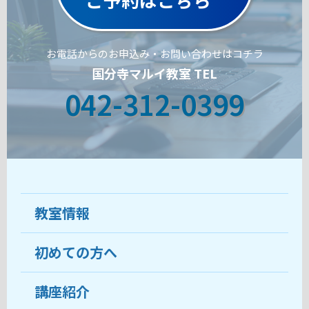
お電話からのお申込み・お問い合わせはコチラ
国分寺マルイ教室 TEL
042-312-0399
教室情報
初めての方へ
教室について
受講生の声
講座紹介
ココがおすすめ