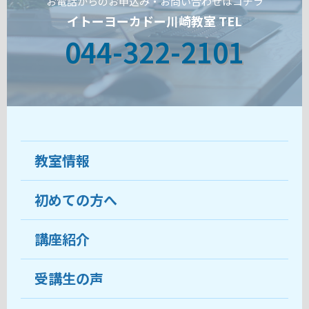
お電話からのお申込み・お問い合わせはコチラ
イトーヨーカドー川崎教室 TEL
044-322-2101
教室情報
初めての方へ
教室について
受講生の声
講座紹介
ココがおすすめ
おすすめ・人気の講座
料金
受講生の声