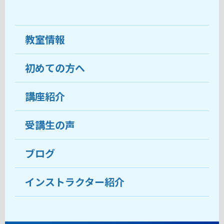
教室情報
初めての方へ
教室について
受講生の声
講座紹介
ココがおすすめ
おすすめ・人気の講座
料金
受講生の声
目的から講座を探す
受講までの流れ
ブログ
教室ブログ
よくあるご質問
インストラクター紹介
講師紹介