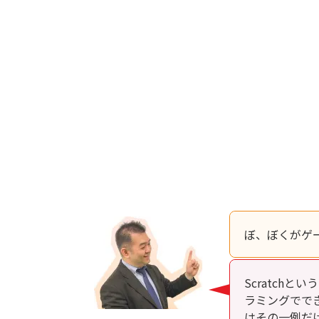
ぼ、ぼくがゲ
Scratch
ラミングでで
はその一例だ