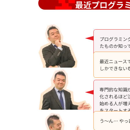
最近プログラ
プログラミン
たものか知っ
最近ニュース
しかできない
専門的な知識
化されるほど
始める人が増
をスタートす
う～ん… や