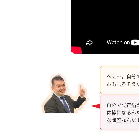
へえ～。自分
おもしろそう
自分で試行錯
体操になるん
な講座なんだ