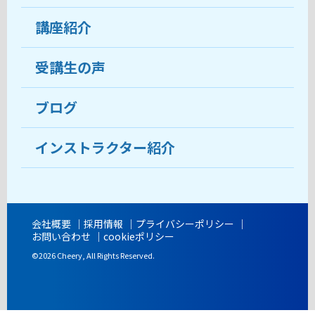
受講生の声
講座紹介
ココがおすすめ
おすすめ・人気の講座
料金
受講生の声
目的から講座を探す
受講までの流れ
ブログ
教室ブログ
よくあるご質問
インストラクター紹介
講師紹介
アクセス
会社概要
採用情報
プライバシーポリシー
お問い合わせ
cookieポリシー
開講時間
©2026 Cheery, All Rights Reserved.