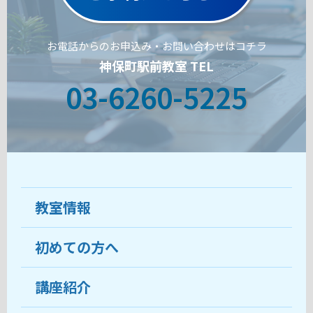
お電話からのお申込み・お問い合わせはコチラ
神保町駅前教室 TEL
03-6260-5225
教室情報
初めての方へ
教室について
受講生の声
講座紹介
ココがおすすめ