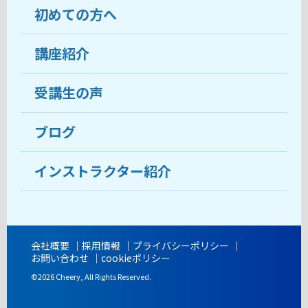
初めての方へ
教室について
受講生の声
講座紹介
ココがおすすめ
おすすめ・人気の講座
料金
受講生の声
目的から講座を探す
受講までの流れ
ブログ
教室ブログ
よくあるご質問
インストラクター紹介
講師紹介
アクセス
会社概要
採用情報
プライバシーポリシー
お問い合わせ
cookieポリシー
開講時間
©2026 Cheery, All Rights Reserved.