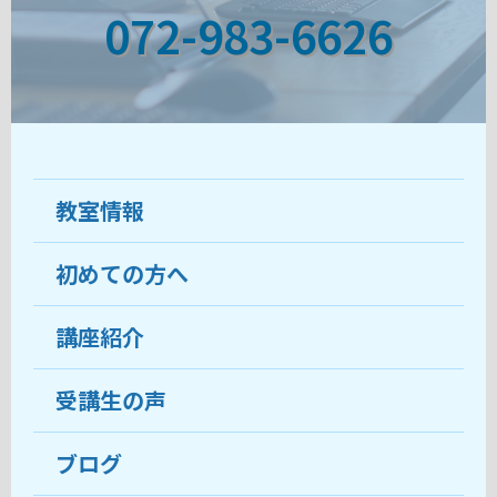
072-983-6626
教室情報
初めての方へ
教室について
受講生の声
講座紹介
ココがおすすめ
おすすめ・人気の講座
料金
受講生の声
目的から講座を探す
受講までの流れ
ブログ