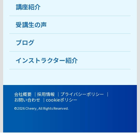
受講生の声
講座紹介
ココがおすすめ
おすすめ・人気の講座
料金
受講生の声
目的から講座を探す
受講までの流れ
ブログ
教室ブログ
よくあるご質問
インストラクター紹介
講師紹介
アクセス
会社概要
採用情報
プライバシーポリシー
お問い合わせ
cookieポリシー
開講時間
©2026 Cheery, All Rights Reserved.