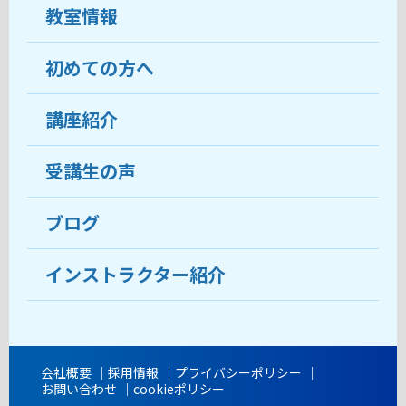
教室情報
初めての方へ
教室について
受講生の声
講座紹介
ココがおすすめ
おすすめ・人気の講座
料金
受講生の声
目的から講座を探す
受講までの流れ
ブログ
教室ブログ
よくあるご質問
インストラクター紹介
講師紹介
アクセス
会社概要
採用情報
プライバシーポリシー
お問い合わせ
cookieポリシー