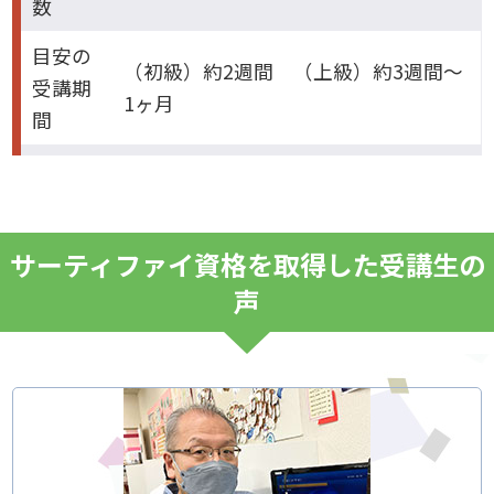
数
目安の
（初級）約2週間 （上級）約3週間～
受講期
1ヶ月
間
サーティファイ資格を取得した受講生の
声