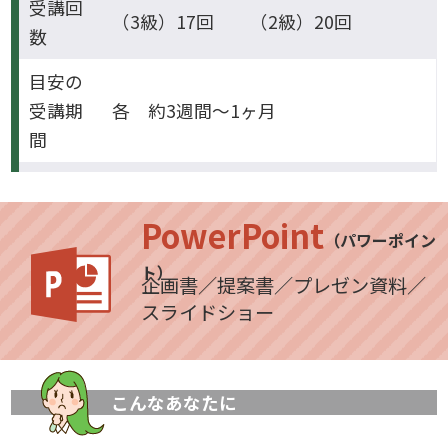
受講回
（3級）17回 （2級）20回
数
目安の
受講期
各 約3週間～1ヶ月
間
PowerPoint
（パワーポイン
ト）
企画書／提案書／プレゼン資料／
スライドショー
こんなあなたに