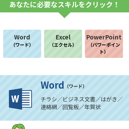
あなたに必要なスキルをクリック！
Word
Excel
PowerPoint
（ワード）
（エクセル）
（パワーポイン
ト）
Word
（ワード）
チラシ／ビジネス文書／はがき／
連絡網／回覧板／年賀状