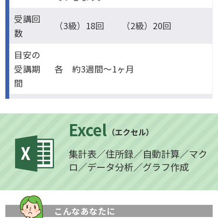
受講回
（3級）18回 （2級）20回
数
目安の
受講期
各 約3週間～1ヶ月
間
Excel
（エクセル）
集計表／住所録／自動計算／マク
ロ／データ分析／グラフ作成
こんなあなたに