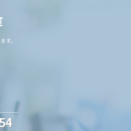
室
ります。
54