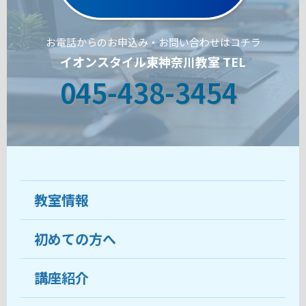
お電話からのお申込み・お問い合わせはコチラ
イオンスタイル東神奈川教室 TEL
045-438-3454
教室情報
初めての方へ
教室について
受講生の声
講座紹介
ココがおすすめ