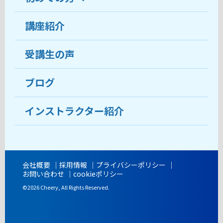
受講生の声
講座紹介
ココがおすすめ
おすすめ・人気の講座
料金
受講生の声
目的から講座を探す
受講までの流れ
ブログ
教室ブログ
よくあるご質問
インストラクター紹介
講師紹介
アクセス
会社概要
採用情報
プライバシーポリシー
お問い合わせ
cookieポリシー
開講時間
©2026 Cheery, All Rights Reserved.