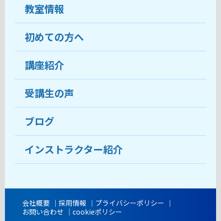
教室情報
初めての方へ
教室について
受講生の声
講座紹介
ココがおすすめ
おすすめ・人気の講座
料金
受講生の声
目的から講座を探す
受講までの流れ
ブログ
教室ブログ
よくあるご質問
インストラクター紹介
講師紹介
アクセス
会社概要
採用情報
プライバシーポリシー
お問い合わせ
cookieポリシー