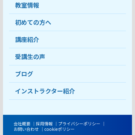
教室情報
初めての方へ
教室について
受講生の声
講座紹介
ココがおすすめ
おすすめ・人気の講座
料金
受講生の声
目的から講座を探す
受講までの流れ
ブログ
教室ブログ
よくあるご質問
インストラクター紹介
講師紹介
アクセス
会社概要
採用情報
プライバシーポリシー
お問い合わせ
cookieポリシー