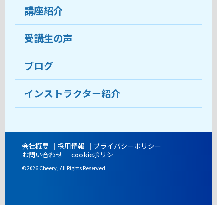
受講生の声
講座紹介
ココがおすすめ
おすすめ・人気の講座
料金
受講生の声
目的から講座を探す
受講までの流れ
ブログ
教室ブログ
よくあるご質問
インストラクター紹介
講師紹介
アクセス
会社概要
採用情報
プライバシーポリシー
お問い合わせ
cookieポリシー
開講時間
©2026 Cheery, All Rights Reserved.