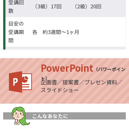
受講回
（3級）17回 （2級）20回
数
目安の
受講期
各 約3週間～1ヶ月
間
PowerPoint
（パワーポイン
ト）
企画書／提案書／プレゼン資料／
スライドショー
こんなあなたに