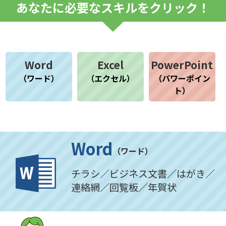
あなたに必要なスキルをクリック！
Word
Excel
PowerPoint
（ワード）
（エクセル）
（パワーポイン
ト）
Word
（ワード）
チラシ／ビジネス文書／はがき／
連絡網／回覧板／年賀状