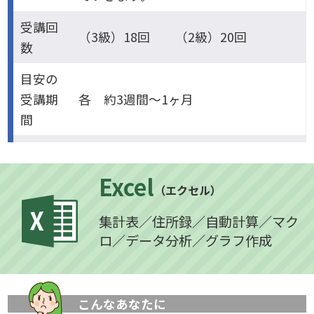
受講回
（3級）18回 （2級）20回
数
目安の
受講期
各 約3週間～1ヶ月
間
Excel
（エクセル）
集計表／住所録／自動計算／マク
ロ／データ分析／グラフ作成
こんなあなたに