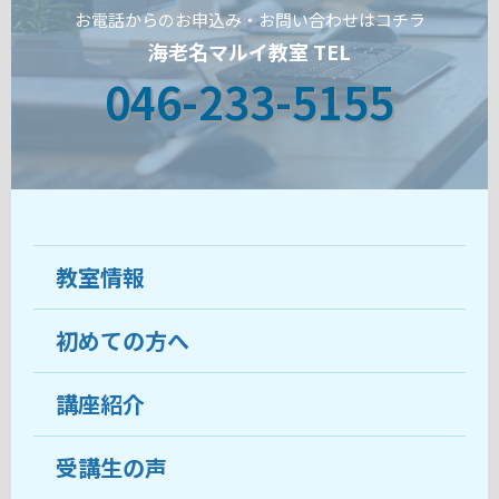
お電話からのお申込み・お問い合わせはコチラ
海老名マルイ教室 TEL
046-233-5155
教室情報
初めての方へ
教室について
受講生の声
講座紹介
ココがおすすめ
おすすめ・人気の講座
料金
受講生の声