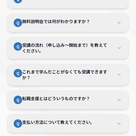
す。
授業は1回60分、開講時間内のお好きな時間に
返し確認することで、学んだ内容を定着させや
予約ができるので、仕事や家庭のご都合に合わ
すい環境です。
せて無理なく続けていただけます。
Bizキャリは全国80か所以上の教室で受講可能
A
無料説明会では何がわかりますか？
Q
です。
生活導線となる大型ショッピングモール内にあ
る教室なので、お買い物ついでに、またお仕事
無料説明会では、現在のお仕事や将来の希望を
A
帰りにも立ち寄りやすい環境です。
受講の流れ（申し込み〜開始まで）を教えて
Q
ヒアリングしたうえで、受講設計（受講講座の
※詳しくは「
教室一覧
」よりご確認ください。
ください。
選択・キャリア支援が必要かどうか等）の全体
像をご相談いただけます。
「まず何から始めるべきか分からない」という
まずは無料説明会にご参加いただき、受講目的
A
これまで学んだことがなくても受講できます
Q
方でもインストラクターが丁寧にご案内いたし
や状況を確認します。
か？
ますので安心してお越しください。
その後、受講する講座と学習スタイルを決定
し、受講開始となります。
※無料説明会のお申し込みは
Bizキャリの講座は初心者の方でも段階的に理
こちらから
A
転職支援とはどういうものですか？
Q
解できる内容となっていますので、たとえば
「DXが今必要とは聞いているけれど、どうい
ったものか分からない」「デザインを学びたい
Bizキャリでは、提携する転職エージェントと
A
けど、実践で活かせるかが不安」という方でも
支払い方法について教えてください。
Q
連携し、希望される方へキャリアチェンジを視
安心してスタートいただけます。
野に入れた支援を行っています。