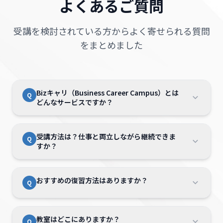
よくあるご質問
受講を検討されている方からよく寄せられる質問
をまとめました
Bizキャリ（Business Career Campus）とは
Q
どんなサービスですか？
Bizキャリは、AI時代で刻々と変化する仕事の
A
受講方法は？仕事と両立しながら継続できま
Q
あり方に対応できる「本質的なコアスキル」を
すか？
学び、どんな職場でも活躍し続けられる「代替
不可能な人材」を目指すための講座です。
単なるツールの操作習得に留まらず、時代の変
Bizキャリは「教室学習」と「自宅学習」が選
A
おすすめの復習方法はありますか？
Q
化に対応できるノウハウを学んで実践力を身に
べます。
つけます。
授業は映像教材を用いた個別学習なので、まわ
また、希望される方にはキャリアアップやキャ
りを気にすることなく自分のペースで安心して
はい、教室で受講済みの授業映像はご自宅など
A
リアチェンジまで一気通貫でサポートいたしま
学び進められます。
教室はどこにありますか？
Q
で再視聴が可能です。わからないところを繰り