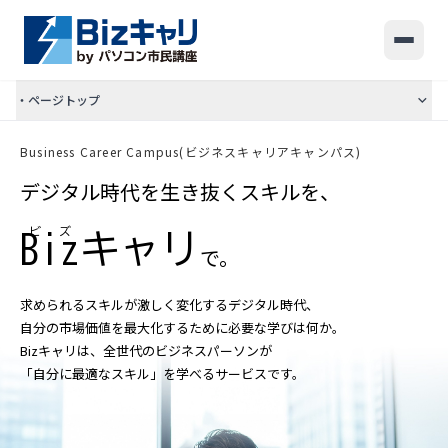
・ページトップ
講座ラインナップ
Business Career Campus(ビジネスキャリアキャンパス)
ビジネス活用 DX講座
デジタル時代を生き抜くスキルを、
ビジネス活用 デザイン講座
キャリアアップ・転職支援講座
ビズ
Biz
キャリ
で。
教室一覧
求められるスキルが激しく変化するデジタル時代、
受講料のご案内
自分の市場価値を最大化するために必要な学びは何か。
Bizキャリは、全世代のビジネスパーソンが
お問い合わせ
「自分に最適なスキル」を学べるサービスです。