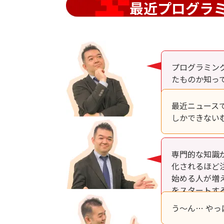
最近プログラ
プログラミン
たものか知っ
最近ニュース
しかできない
専門的な知識
化されるほど
始める人が増
をスタートす
う～ん… や