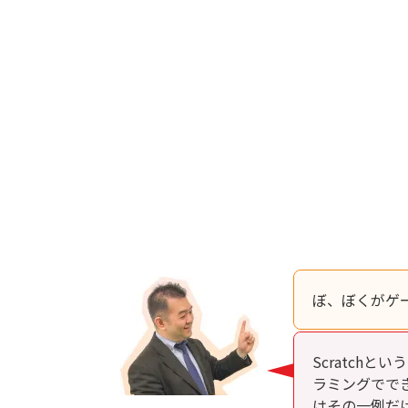
ぼ、ぼくがゲ
Scratch
ラミングでで
はその一例だ