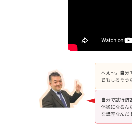
へえ～。自分
おもしろそう
自分で試行錯
体操になるん
な講座なんだ