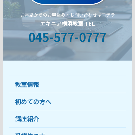
お電話からのお申込み・お問い合わせはコチラ
エキニア横浜教室 TEL
045-577-0777
教室情報
初めての方へ
教室について
受講生の声
講座紹介
ココがおすすめ
おすすめ・人気の講座
料金