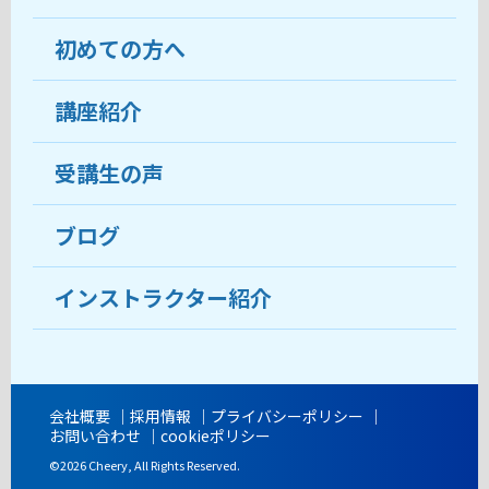
初めての方へ
教室について
受講生の声
講座紹介
ココがおすすめ
おすすめ・人気の講座
料金
受講生の声
目的から講座を探す
受講までの流れ
ブログ
教室ブログ
よくあるご質問
インストラクター紹介
講師紹介
アクセス
会社概要
採用情報
プライバシーポリシー
お問い合わせ
cookieポリシー
開講時間
©2026 Cheery, All Rights Reserved.