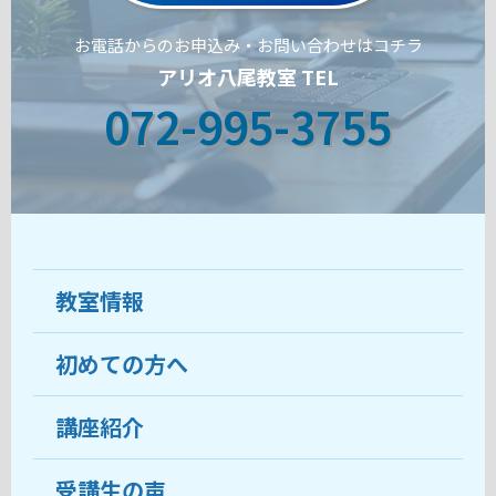
お電話からのお申込み・お問い合わせはコチラ
アリオ八尾教室 TEL
072-995-3755
教室情報
初めての方へ
教室について
受講生の声
講座紹介
ココがおすすめ
おすすめ・人気の講座
料金
受講生の声