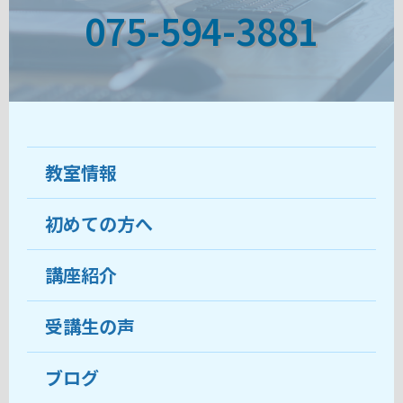
075-594-3881
教室情報
初めての方へ
教室について
受講生の声
講座紹介
ココがおすすめ
おすすめ・人気の講座
料金
受講生の声
目的から講座を探す
受講までの流れ
ブログ