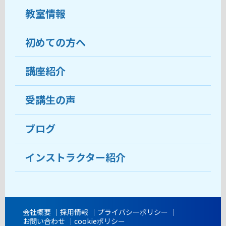
教室情報
初めての方へ
教室について
受講生の声
講座紹介
ココがおすすめ
おすすめ・人気の講座
料金
受講生の声
目的から講座を探す
受講までの流れ
ブログ
教室ブログ
よくあるご質問
インストラクター紹介
講師紹介
アクセス
会社概要
採用情報
プライバシーポリシー
お問い合わせ
cookieポリシー