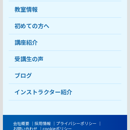
教室情報
初めての方へ
教室について
受講生の声
講座紹介
ココがおすすめ
おすすめ・人気の講座
料金
受講生の声
目的から講座を探す
受講までの流れ
ブログ
教室ブログ
よくあるご質問
インストラクター紹介
講師紹介
アクセス
会社概要
採用情報
プライバシーポリシー
お問い合わせ
cookieポリシー