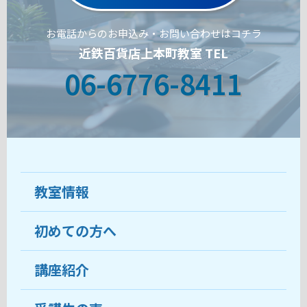
お電話からのお申込み・お問い合わせはコチラ
近鉄百貨店上本町教室 TEL
06-6776-8411
教室情報
初めての方へ
教室について
受講生の声
講座紹介
ココがおすすめ
おすすめ・人気の講座
料金