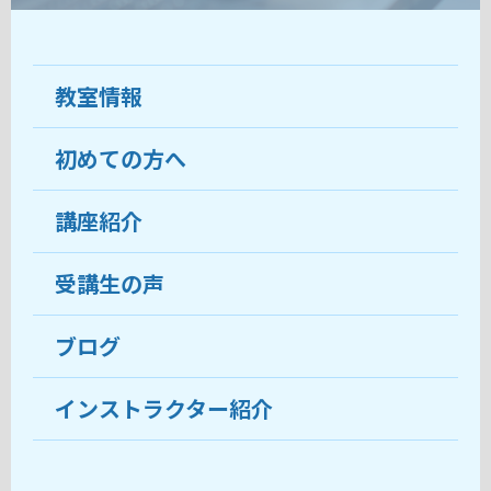
教室情報
初めての方へ
教室について
受講生の声
講座紹介
ココがおすすめ
おすすめ・人気の講座
料金
受講生の声
目的から講座を探す
受講までの流れ
ブログ
教室ブログ
よくあるご質問
インストラクター紹介
講師紹介