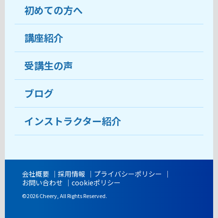
初めての方へ
教室について
受講生の声
講座紹介
ココがおすすめ
おすすめ・人気の講座
料金
受講生の声
目的から講座を探す
受講までの流れ
ブログ
教室ブログ
よくあるご質問
インストラクター紹介
講師紹介
アクセス
会社概要
採用情報
プライバシーポリシー
お問い合わせ
cookieポリシー
開講時間
©2026 Cheery, All Rights Reserved.