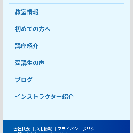
教室情報
初めての方へ
教室について
受講生の声
講座紹介
ココがおすすめ
おすすめ・人気の講座
料金
受講生の声
目的から講座を探す
受講までの流れ
ブログ
教室ブログ
よくあるご質問
インストラクター紹介
講師紹介
アクセス
会社概要
採用情報
プライバシーポリシー