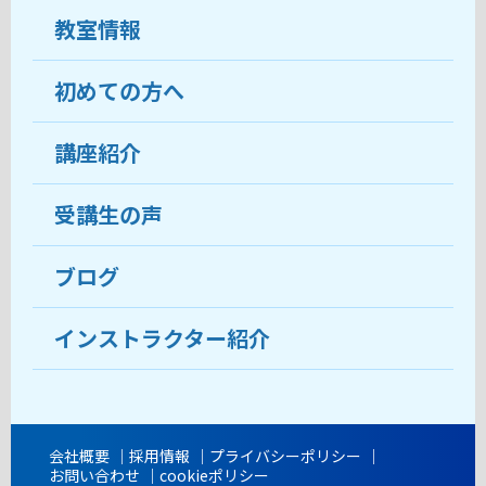
教室情報
初めての方へ
教室について
受講生の声
講座紹介
ココがおすすめ
おすすめ・人気の講座
料金
受講生の声
目的から講座を探す
受講までの流れ
ブログ
教室ブログ
よくあるご質問
インストラクター紹介
講師紹介
アクセス
会社概要
採用情報
プライバシーポリシー
お問い合わせ
cookieポリシー