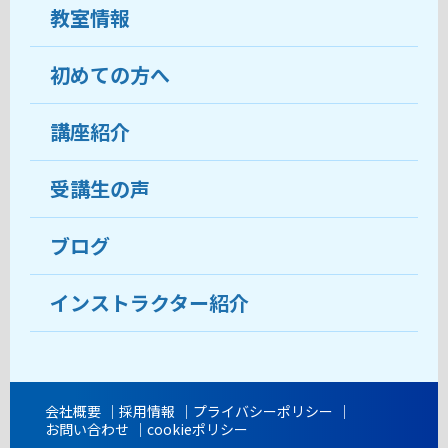
教室情報
初めての方へ
教室について
受講生の声
講座紹介
ココがおすすめ
おすすめ・人気の講座
料金
受講生の声
目的から講座を探す
受講までの流れ
ブログ
教室ブログ
よくあるご質問
インストラクター紹介
講師紹介
アクセス
会社概要
採用情報
プライバシーポリシー
お問い合わせ
cookieポリシー