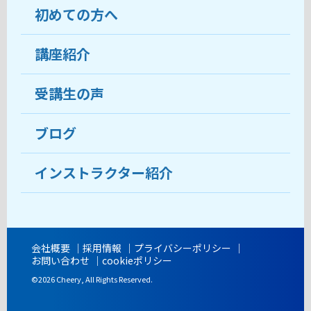
初めての方へ
教室について
受講生の声
講座紹介
ココがおすすめ
おすすめ・人気の講座
料金
受講生の声
目的から講座を探す
受講までの流れ
ブログ
教室ブログ
よくあるご質問
インストラクター紹介
講師紹介
アクセス
会社概要
採用情報
プライバシーポリシー
お問い合わせ
cookieポリシー
開講時間
©2026 Cheery, All Rights Reserved.