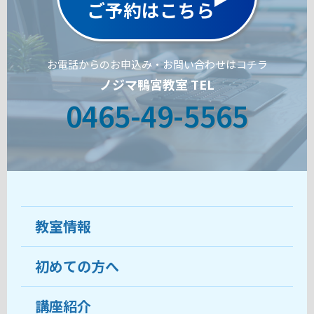
ご予約はこちら
お電話からのお申込み・お問い合わせはコチラ
ノジマ鴨宮教室 TEL
0465-49-5565
教室情報
初めての方へ
教室について
受講生の声
講座紹介
ココがおすすめ