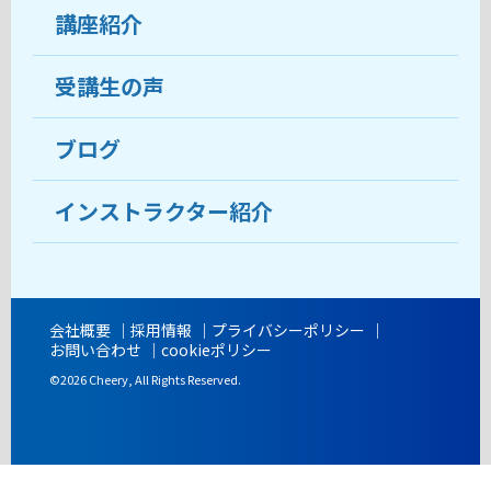
受講生の声
講座紹介
ココがおすすめ
おすすめ・人気の講座
料金
受講生の声
目的から講座を探す
受講までの流れ
ブログ
教室ブログ
よくあるご質問
インストラクター紹介
講師紹介
アクセス
会社概要
採用情報
プライバシーポリシー
お問い合わせ
cookieポリシー
開講時間
©2026 Cheery, All Rights Reserved.