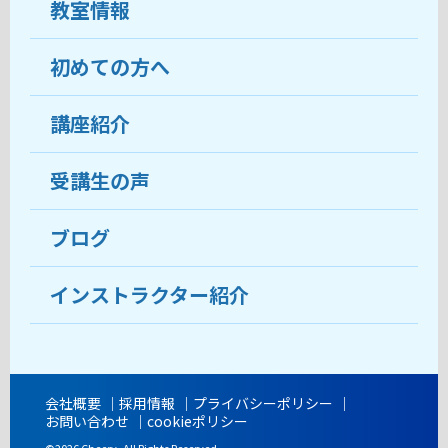
教室情報
初めての方へ
教室について
受講生の声
講座紹介
ココがおすすめ
おすすめ・人気の講座
料金
受講生の声
目的から講座を探す
受講までの流れ
ブログ
教室ブログ
よくあるご質問
インストラクター紹介
講師紹介
アクセス
会社概要
採用情報
プライバシーポリシー
お問い合わせ
cookieポリシー
開講時間