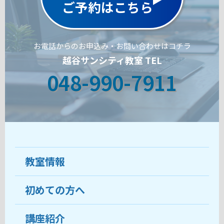
ご予約はこちら
お電話からのお申込み・お問い合わせはコチラ
越谷サンシティ教室 TEL
048-990-7911
教室情報
初めての方へ
教室について
受講生の声
講座紹介
ココがおすすめ