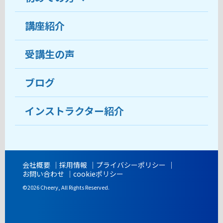
受講生の声
講座紹介
ココがおすすめ
おすすめ・人気の講座
料金
受講生の声
目的から講座を探す
受講までの流れ
ブログ
教室ブログ
よくあるご質問
インストラクター紹介
講師紹介
アクセス
会社概要
採用情報
プライバシーポリシー
お問い合わせ
cookieポリシー
開講時間
©2026 Cheery, All Rights Reserved.