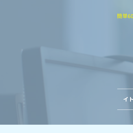
簡単6
イト