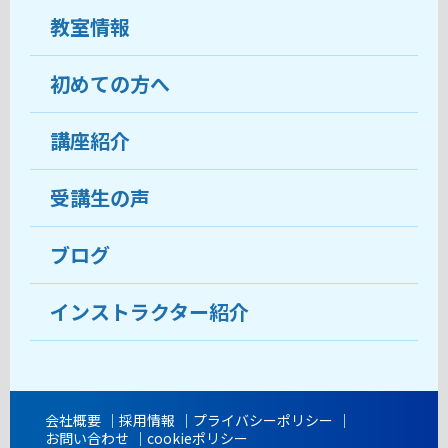
教室情報
初めての方へ
教室について
受講生の声
講座紹介
ココがおすすめ
おすすめ・人気の講座
料金
受講生の声
目的から講座を探す
受講までの流れ
ブログ
教室ブログ
よくあるご質問
インストラクター紹介
講師紹介
アクセス
会社概要
採用情報
プライバシーポリシー
お問い合わせ
cookieポリシー