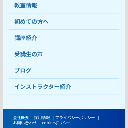
教室情報
初めての方へ
教室について
受講生の声
講座紹介
ココがおすすめ
おすすめ・人気の講座
料金
受講生の声
目的から講座を探す
受講までの流れ
ブログ
教室ブログ
よくあるご質問
インストラクター紹介
講師紹介
アクセス
会社概要
採用情報
プライバシーポリシー
お問い合わせ
cookieポリシー