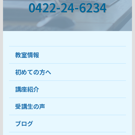
0422-24-6234
教室情報
初めての方へ
教室について
受講生の声
講座紹介
ココがおすすめ
おすすめ・人気の講座
料金
受講生の声
目的から講座を探す
受講までの流れ
ブログ