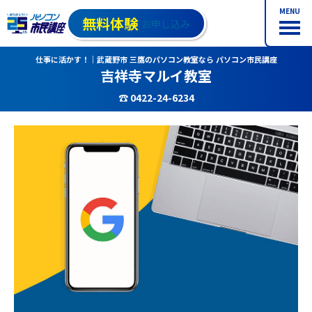
MENU
無料体験
お申し込み
仕事に活かす！｜武蔵野市 三鷹のパソコン教室なら パソコン市民講座
吉祥寺マルイ教室
☎ 0422-24-6234