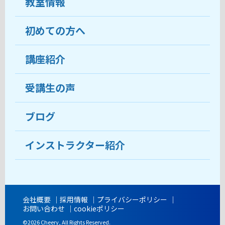
教室情報
初めての方へ
教室について
受講生の声
講座紹介
ココがおすすめ
おすすめ・人気の講座
料金
受講生の声
目的から講座を探す
受講までの流れ
ブログ
教室ブログ
よくあるご質問
インストラクター紹介
講師紹介
アクセス
会社概要
採用情報
プライバシーポリシー
お問い合わせ
cookieポリシー
開講時間
©2026 Cheery, All Rights Reserved.