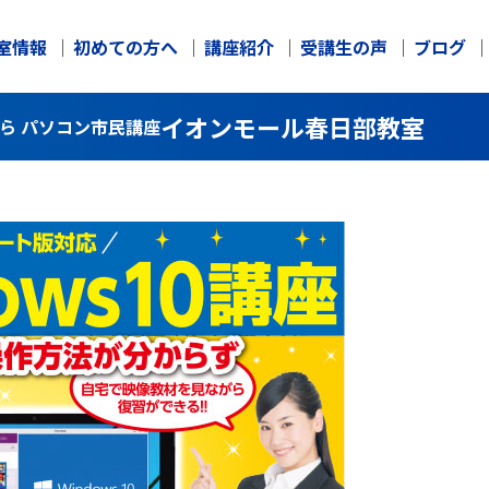
室情報
初めての方へ
講座紹介
受講生の声
ブログ
イオンモール春日部教室
なら パソコン市民講座