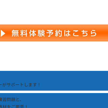
！
ーがサポートします！
復習問題と、
教材をご用意！