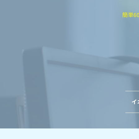
簡単6
イ