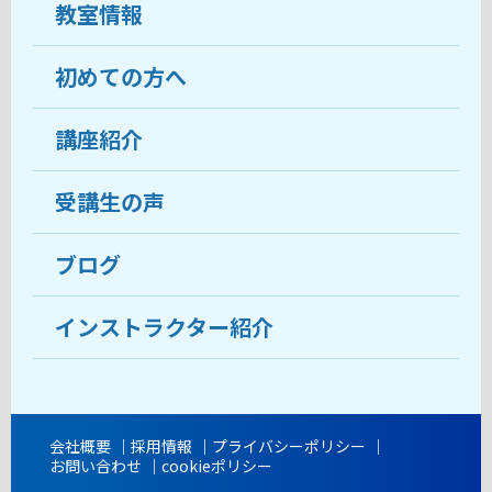
教室情報
初めての方へ
教室について
受講生の声
講座紹介
ココがおすすめ
おすすめ・人気の講座
料金
受講生の声
目的から講座を探す
受講までの流れ
ブログ
教室ブログ
よくあるご質問
インストラクター紹介
講師紹介
アクセス
会社概要
採用情報
プライバシーポリシー
お問い合わせ
cookieポリシー
開講時間