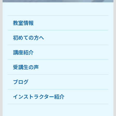
教室情報
初めての方へ
教室について
受講生の声
講座紹介
ココがおすすめ
おすすめ・人気の講座
料金
受講生の声
目的から講座を探す
受講までの流れ
ブログ
教室ブログ
よくあるご質問
インストラクター紹介
講師紹介